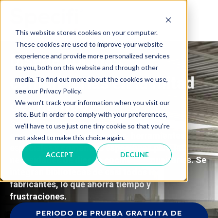
Skip
to
MAI
content
This website stores cookies on your computer.
These cookies are used to improve your website
ME
Diseñe cocinas
experience and provide more personalized services
to you, both on this website and through other
comunitarias en la mitad
media. To find out more about the cookies we use,
see our Privacy Policy.
del tiempo.
We won't track your information when you visit our
site. But in order to comply with your preferences,
Specifi Design proporciona símbolos
we'll have to use just one tiny cookie so that you're
correctamente configurados, herramientas
not asked to make this choice again.
especiales y comandos específicos para las
ACCEPT
DECLINE
necesidades de diseño cocinas comunitarias. Se
integran bibliotecas de casi todos los
fabricantes, lo que ahorra tiempo y
frustraciones.
PERIODO DE PRUEBA GRATUITA DE