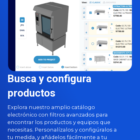
Busca y configura
productos
Explora nuestro amplio catálogo
electrónico con filtros avanzados para
encontrar los productos y equipos que
necesitas. Personalízalos y configúralos a
tu medida, y añádelos fácilmente a tu