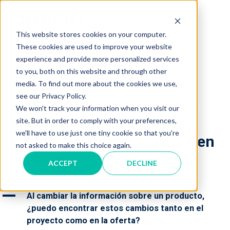
Skip
to
MAI
content
This website stores cookies on your computer.
These cookies are used to improve your website
ME
experience and provide more personalized services
to you, both on this website and through other
Al cambiar la información
media. To find out more about the cookies we use,
see our Privacy Policy.
sobre un producto, ¿puedo
We won't track your information when you visit our
encontrar estos cambios
site. But in order to comply with your preferences,
we'll have to use just one tiny cookie so that you're
tanto en el proyecto como en
not asked to make this choice again.
la oferta?
ACCEPT
DECLINE
A
Al cambiar la información sobre un producto,
¿puedo encontrar estos cambios tanto en el
proyecto como en la oferta?