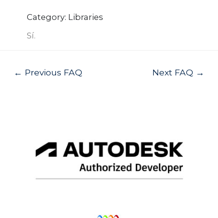
Category: Libraries
Sí.
Post
←
Previous FAQ
Next FAQ
→
navigation