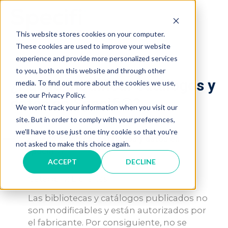
Skip
to
MAI
content
This website stores cookies on your computer.
These cookies are used to improve your website
ME
experience and provide more personalized services
to you, both on this website and through other
¿Puedo modificar catálogos y
media. To find out more about the cookies we use,
see our Privacy Policy.
datos en Specifi®?
We won't track your information when you visit our
site. But in order to comply with your preferences,
we'll have to use just one tiny cookie so that you're
A
¿Puedo modificar catálogos y datos en
not asked to make this choice again.
Specifi®?
ACCEPT
DECLINE
Category: Libraries
Las bibliotecas y catálogos publicados no
son modificables y están autorizados por
el fabricante. Por consiguiente, no se