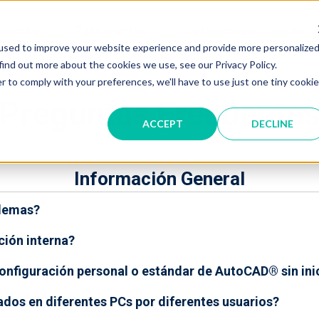
adores
Fabricantes
Catálogos digitales
used to improve your website experience and provide more personalize
find out more about the cookies we use, see our Privacy Policy.
r to comply with your preferences, we'll have to use just one tiny cookie
Preguntas Frecuente
ACCEPT
DECLINE
Información General
blemas?
ción interna?
nfiguración personal o estándar de AutoCAD® sin inic
ados en diferentes PCs por diferentes usuarios?