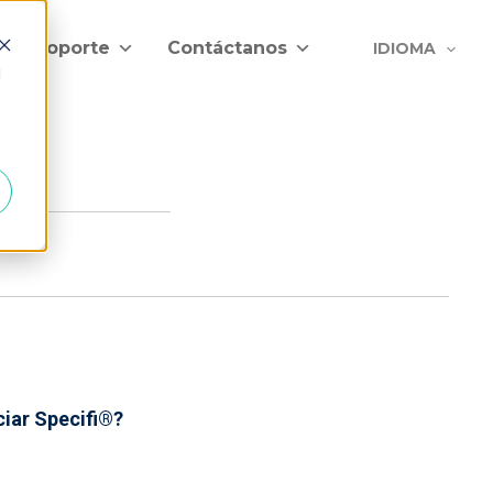
Soporte
Contáctanos
IDIOMA
d
s
iar Specifi®?